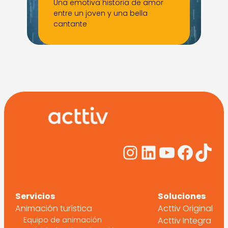
Una emotiva historia de amor
entre un joven y una bella
cantante
Mostrar más
espectáculos
Instagram
LinkedIn
YouTub
Face
Tik
Servicios
Soluciones
Animación turística
Acttiv Original
Equipo de animación
Acttiv Integra