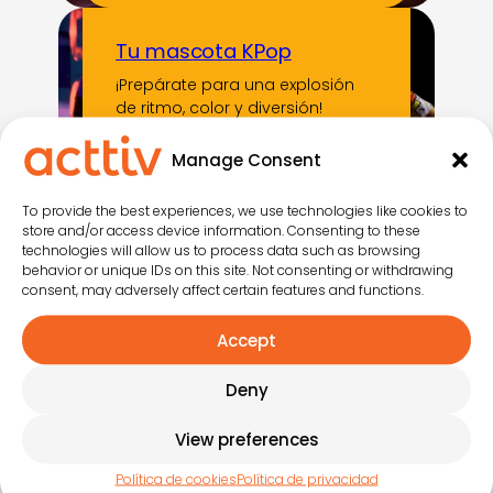
Tu mascota KPop
¡Prepárate para una explosión
de ritmo, color y diversión!
Manage Consent
The Ring
To provide the best experiences, we use technologies like cookies to
Combina circo y animación en
store and/or access device information. Consenting to these
technologies will allow us to process data such as browsing
un entorno inmersivo al aire libre
behavior or unique IDs on this site. Not consenting or withdrawing
consent, may adversely affect certain features and functions.
Aborigen
Accept
Aborigen es un espectáculo que
Deny
te sumerge en el alma de las…
View preferences
Política de cookies
Política de privacidad
Rebel, The Show