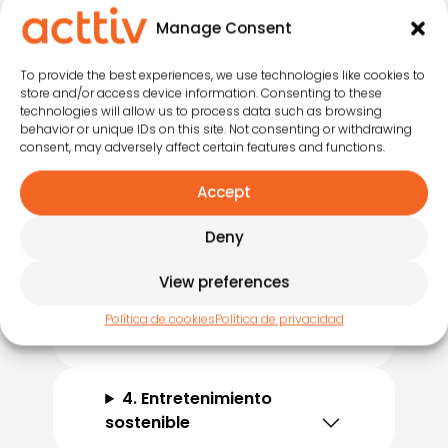
Conceptualización
Manage Consent
To provide the best experiences, we use technologies like cookies to
store and/or access device information. Consenting to these
1. Conceptualización e
technologies will allow us to process data such as browsing
behavior or unique IDs on this site. Not consenting or withdrawing
implantación de
consent, may adversely affect certain features and functions.
programas
Accept
2. Creación y
Deny
personalización de
actividades
View preferences
Política de cookies
Política de privacidad
3. Mundo Mascota
4. Entretenimiento
sostenible