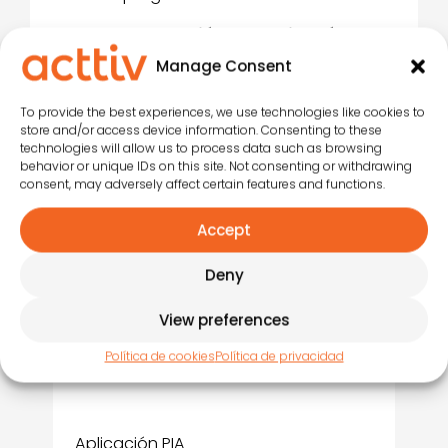
Integración con la librería de
actividades
: los animadores
Manage Consent
pueden cargar las actividades
directamente desde la
To provide the best experiences, we use technologies like cookies to
herramienta.
store and/or access device information. Consenting to these
technologies will allow us to process data such as browsing
behavior or unique IDs on this site. Not consenting or withdrawing
Ahorro de tiempo y papel ya
consent, may adversely affect certain features and functions.
que
todo está digitalizado
:
sin partes impresos, sin
Accept
cuadrantes manuales.
Deny
View preferences
Política de cookies
Política de privacidad
Aplicación PIA