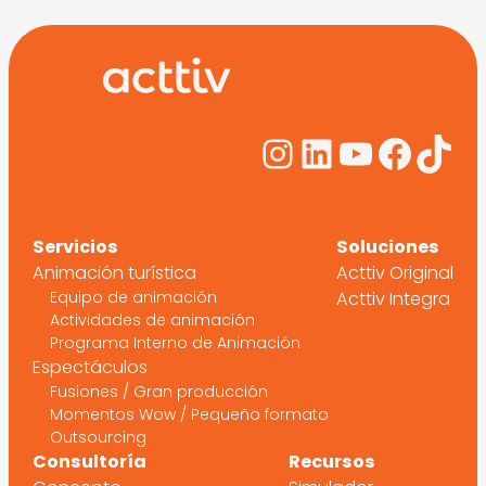
Instagram
LinkedIn
YouTub
Face
Tik
Servicios
Soluciones
Animación turística
Acttiv Original
Equipo de animación
Acttiv Integra
Actividades de animación
Programa Interno de Animación
Espectáculos
Fusiones / Gran producción
Momentos Wow / Pequeño formato
Outsourcing
Consultoría
Recursos