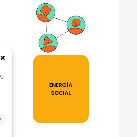
/or
ENERGÍA
SOCIAL
s