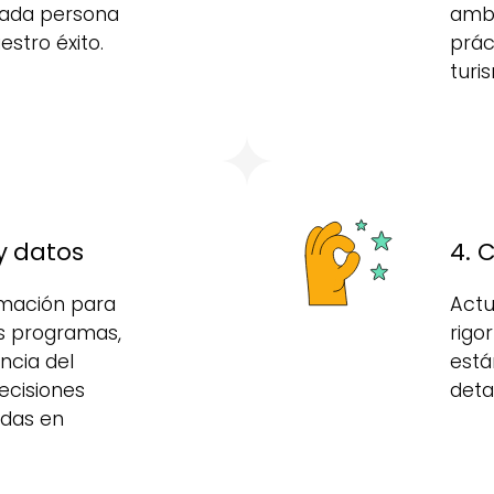
ada persona
ambi
estro éxito.
prác
turi
y datos
4. 
ormación para
Actu
s programas,
rigo
ncia del
está
ecisiones
deta
adas en