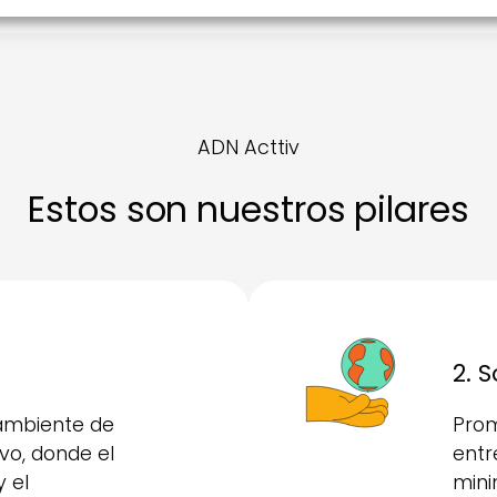
ADN Acttiv
Estos son nuestros pilares
2. 
mbiente de
Pro
vo, donde el
entr
y el
mini