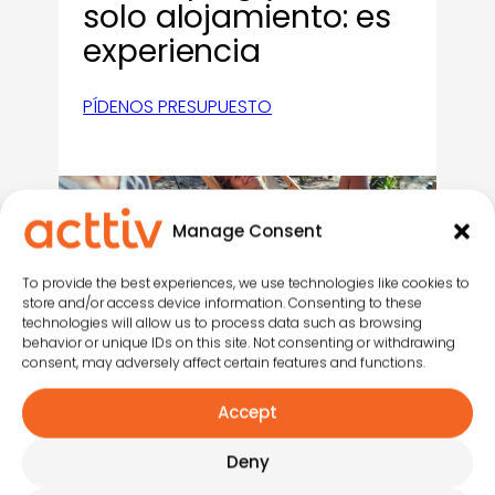
solo alojamiento: es
experiencia
PÍDENOS PRESUPUESTO
Manage Consent
To provide the best experiences, we use technologies like cookies to
Servicios que te
store and/or access device information. Consenting to these
technologies will allow us to process data such as browsing
pueden interesar…
behavior or unique IDs on this site. Not consenting or withdrawing
consent, may adversely affect certain features and functions.
Accept
Deny