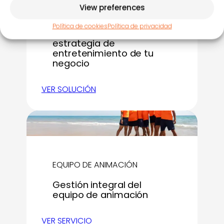
ACTTIV original
View preferences
Solución avanzada que
Política de cookies
Política de privacidad
centraliza toda la
estrategia de
entretenimiento de tu
negocio
VER SOLUCIÓN
EQUIPO DE ANIMACIÓN
Gestión integral del
equipo de animación
VER SERVICIO