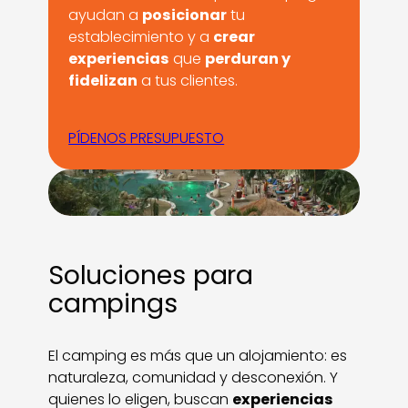
ayudan a
posicionar
tu
establecimiento y a
crear
experiencias
que
perduran y
fidelizan
a tus clientes.
PÍDENOS PRESUPUESTO
Soluciones para
campings
El camping es más que un alojamiento: es
naturaleza, comunidad y desconexión. Y
quienes lo eligen, buscan
experiencias