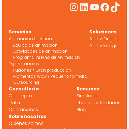
Instagram
LinkedIn
YouTub
Face
Tik
Servicios
Soluciones
Animación turística
Acttiv Original
Equipo de animación
Acttiv Integra
Actividades de animación
Programa Interno de Animación
Espectáculos
Fusiones / Gran producción
Momentos Wow / Pequeño formato
Outsourcing
Consultoría
Recursos
Concepto
Simulador
Data
Librería actividades
Operaciones
Blog
Sobre nosotros
Quiénes somos