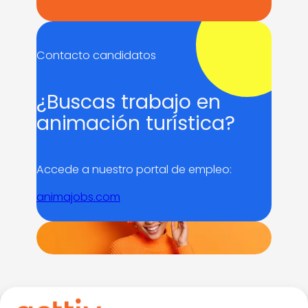
Contacto candidatos
¿Buscas trabajo en
animación turística?
Accede a nuestro portal de empleo:
animajobs.com
ENVÍA UN