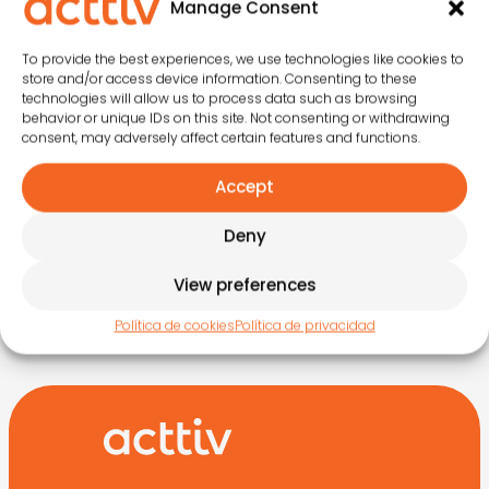
Manage Consent
CONTACTA
MENSAJE DE
POR VÍDEO
VOZ
To provide the best experiences, we use technologies like cookies to
Prueba nuestras
store and/or access device information. Consenting to these
Te guiamos en 2
vídeo consultas
technologies will allow us to process data such as browsing
minutos
behavior or unique IDs on this site. Not consenting or withdrawing
consent, may adversely affect certain features and functions.
Accept
O RELLENA EL
FORMULARIO
Deny
View preferences
Política de cookies
Política de privacidad