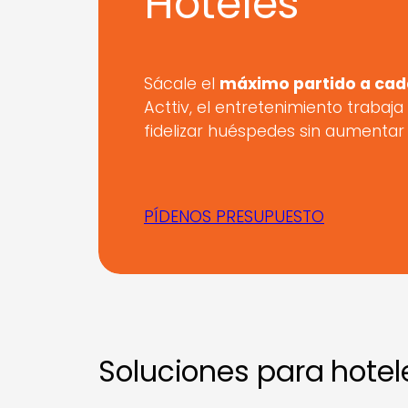
Hoteles
Sácale el
máximo partido a cad
Acttiv, el entretenimiento trabaja
fidelizar huéspedes sin aumentar 
PÍDENOS PRESUPUESTO
Soluciones para hotel