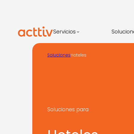
Saltar
al
contenido
Servicios
Solucion
Soluciones
Hoteles
Soluciones para