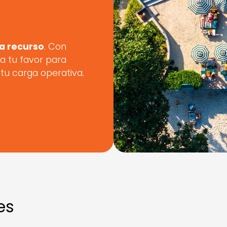
a recurso
. Con
 a tu favor para
tu carga operativa.
es