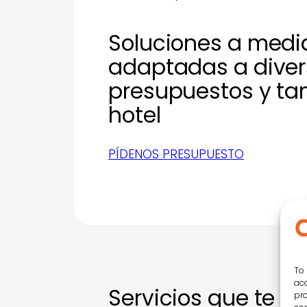
Soluciones a medi
adaptadas a diver
presupuestos y t
hotel
PÍDENOS PRESUPUESTO
To 
acc
Servicios que te p
pro