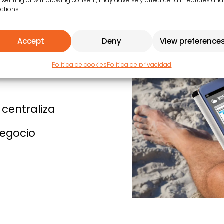
senting or withdrawing consent, may adversely affect certain features and
ctions.
Accept
Deny
View preference
Política de cookies
Política de privacidad
centraliza
negocio