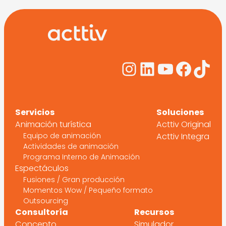
Instagram
LinkedIn
YouTub
Face
Tik
Servicios
Soluciones
Animación turística
Acttiv Original
Equipo de animación
Acttiv Integra
Actividades de animación
Programa Interno de Animación
Espectáculos
Fusiones / Gran producción
Momentos Wow / Pequeño formato
Outsourcing
Consultoría
Recursos
Concepto
Simulador