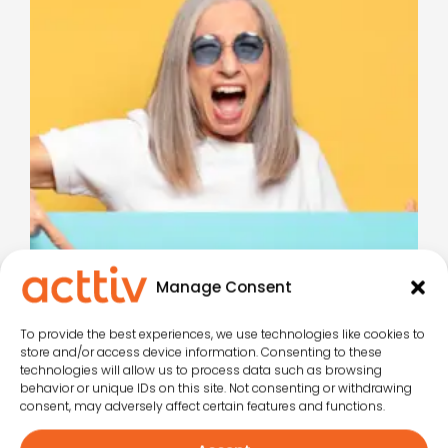
Crea vacaciones
Manage Consent
inolvidables:
To provide the best experiences, we use technologies like cookies to
momentos a los que
store and/or access device information. Consenting to these
technologies will allow us to process data such as browsing
tus huéspedes
behavior or unique IDs on this site. Not consenting or withdrawing
deseen volver todo
consent, may adversely affect certain features and functions.
el año