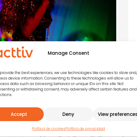
Manage Consent
provide the best experiences, we use technologies like cookies to store and
ess device information. Consenting to these technologies will allow us to
cess data such as browsing behavior or unique IDs on this site. Not
senting or withdrawing consent, may adversely affect certain features and
ctions.
 Acttiv
Accept
Deny
View preference
Política de cookies
Política de privacidad
to de fusiones artísticas para redefinir el entreteni