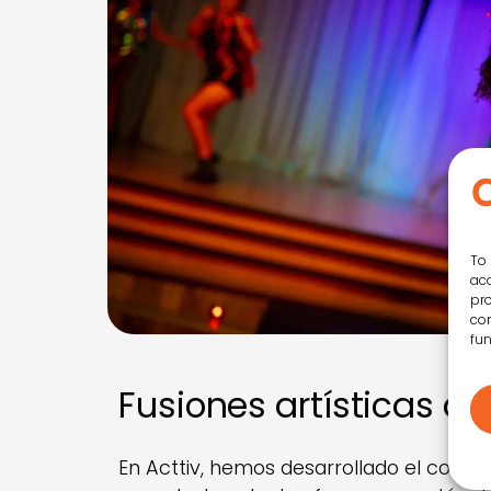
To 
acc
pro
con
fun
Fusiones artísticas de
En Acttiv, hemos desarrollado el concep