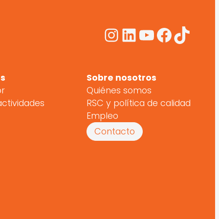
Instagram
LinkedIn
YouTube
Facebo
TikTo
s
Sobre nosotros
or
Quiénes somos
actividades
RSC y política de calidad
Empleo
Contacto