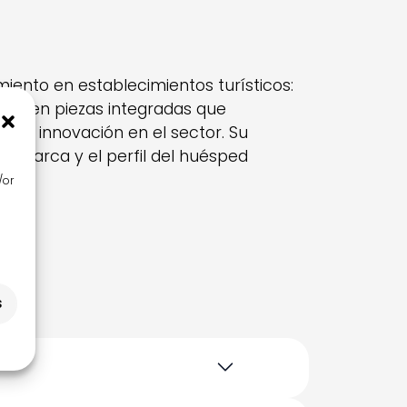
miento en establecimientos turísticos:
ión
en piezas integradas que
 de innovación en el sector. Su
la marca y el perfil del huésped
/or
s