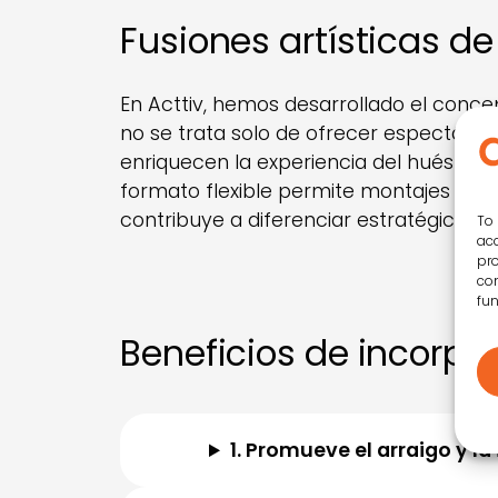
Fusiones artísticas de
En Acttiv, hemos desarrollado el concep
no se trata solo de ofrecer espectácul
enriquecen la experiencia del huésped 
formato flexible permite montajes en di
contribuye a diferenciar estratégicamen
To 
acc
pro
con
fun
Beneficios de incorpo
1. Promueve el arraigo y la