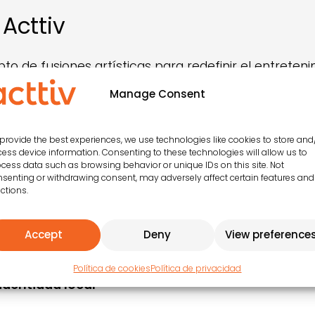
 Acttiv
to de fusiones artísticas para redefinir el entreteni
os, sino de
combinar disciplina artística y animac
Manage Consent
y posicionan a los establecimientos como referentes
stintos espacios del hotel, y su diseño alineado con 
te al establecimiento en el sector turístico.
provide the best experiences, we use technologies like cookies to store and
ess device information. Consenting to these technologies will allow us to
cess data such as browsing behavior or unique IDs on this site. Not
senting or withdrawing consent, may adversely affect certain features and
ctions.
rar Aborigen a tu programa
Accept
Deny
View preference
Política de cookies
Política de privacidad
 identidad local