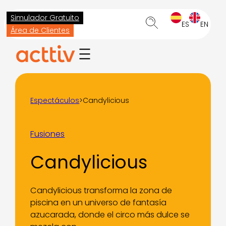
Saltar
Simulador Gratuito
al
ES
EN
Área de Clientes
contenido
Espectáculos
>
Candylicious
Fusiones
Candylicious
Candylicious transforma la zona de
piscina en un universo de fantasía
azucarada, donde el circo más dulce se