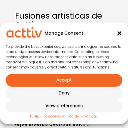
Fusiones artísticas de
Acttiv
Manage Consent
En Acttiv, hemos desarrollado el concepto
To provide the best experiences, we use technologies like cookies to
de fusiones artísticas para redefinir el
store and/or access device information. Consenting to these
entretenimiento en establecimientos
technologies will allow us to process data such as browsing
turísticos: no se trata solo de ofrecer
behavior or unique IDs on this site. Not consenting or withdrawing
consent, may adversely affect certain features and functions.
espectáculos, sino de
combinar
disciplina artística y animación
en
Accept
piezas integradas que enriquecen la
experiencia del huésped y posicionan a los
Deny
establecimientos como referentes de
innovación en el sector. Su formato flexible
View preferences
permite montajes en distintos espacios del
Política de cookies
Política de privacidad
hotel, y su diseño alineado con la marca y
el perfil del huésped contribuye a