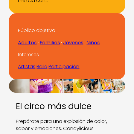
mezcla con…
Público objetivo
Adultos
 · 
Familias
 · 
Jóvenes
 · 
Niños
Intereses
Artistas
Baile
Participación
El circo más dulce
Prepárate para una explosión de color,
sabor y emociones. Candylicious