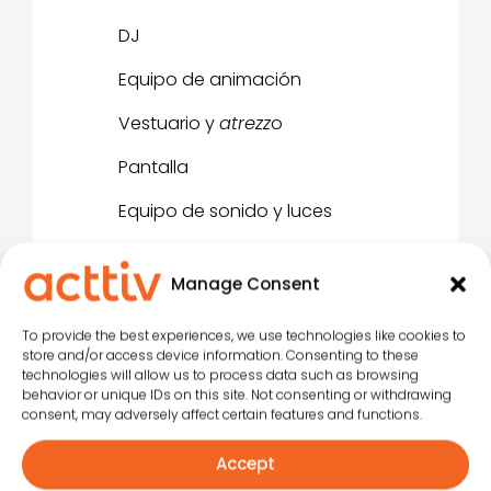
DJ
Equipo de animación
Vestuario y
atrezz
o
Pantalla
Equipo de sonido y luces
Manage Consent
To provide the best experiences, we use technologies like cookies to
Shows de animación
store and/or access device information. Consenting to these
technologies will allow us to process data such as browsing
behavior or unique IDs on this site. Not consenting or withdrawing
consent, may adversely affect certain features and functions.
Un show de animación es una
representación escénica creada e
Accept
interpretada por el propio equipo de