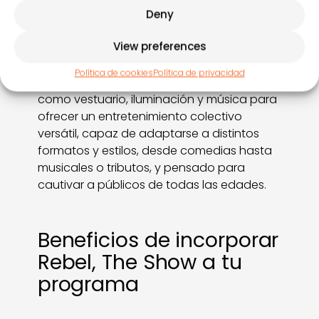
animación del hotel, que combina
Deny
una
estructura dramática con
View preferences
elementos artísticos
como guion,
coreografías, personajes definidos y una
Política de cookies
Política de privacidad
cuidada puesta en escena. Utiliza recursos
como vestuario, iluminación y música para
ofrecer un entretenimiento colectivo
versátil, capaz de adaptarse a distintos
formatos y estilos, desde comedias hasta
musicales o tributos, y pensado para
cautivar a públicos de todas las edades.
Beneficios de incorporar
Rebel, The Show a tu
programa