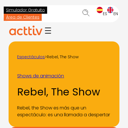
Saltar
Simulador Gratuito
al
ES
EN
Área de Clientes
contenido
Espectáculos
>
Rebel, The Show
Shows de animación
Rebel, The Show
Rebel, the Show es más que un
espectáculo: es una llamada a despertar