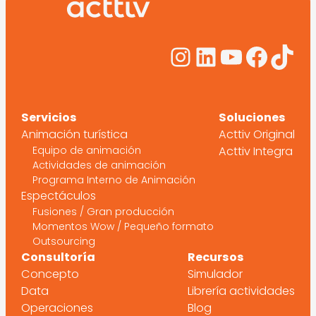
Instagram
LinkedIn
YouTub
Face
Tik
Servicios
Soluciones
Animación turística
Acttiv Original
Equipo de animación
Acttiv Integra
Actividades de animación
Programa Interno de Animación
Espectáculos
Fusiones / Gran producción
Momentos Wow / Pequeño formato
Outsourcing
Consultoría
Recursos
Concepto
Simulador
Data
Librería actividades
Operaciones
Blog