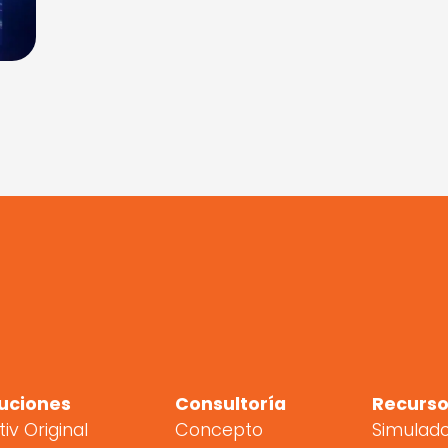
uciones
Consultoría
Recurso
tiv Original
Concepto
Simulad