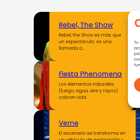
Rebel, The Show
Rebel, the Show es más que
un espectáculo: es una
To 
llamada a…
acc
pro
con
fun
Fiesta Phenomena
Los elementos naturales
(fuego, agua, aire y rayos)
cobran vida
Verne
El escenario se transforma en
un vehículo de exploración y