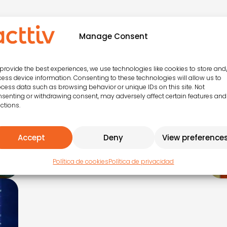
Manage Consent
Invention of Love
Una emotiva historia de amor
entre un joven y una bella
provide the best experiences, we use technologies like cookies to store and
cantante
ess device information. Consenting to these technologies will allow us to
cess data such as browsing behavior or unique IDs on this site. Not
senting or withdrawing consent, may adversely affect certain features and
ctions.
Cultures
Un videoclip en vivo
Accept
Deny
View preference
alrededor del mundo
Política de cookies
Política de privacidad