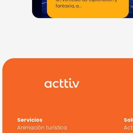
fantasía, a…
Servicios
Sol
Animación turística
Act