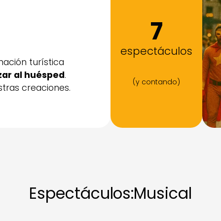
7
espectáculos
ción turística
izar al huésped
.
(y contando)
stras creaciones.
Espectáculos:
Musical