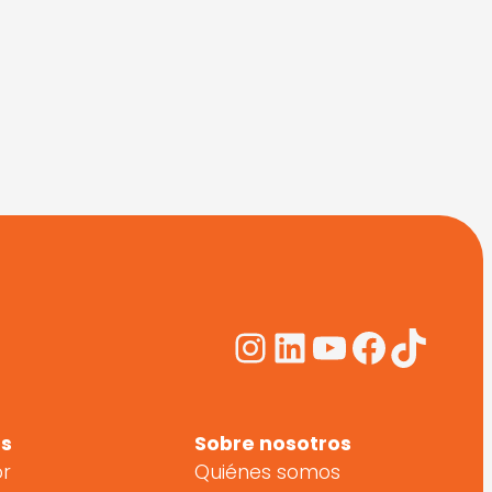
Instagram
LinkedIn
YouTube
Facebo
TikTo
s
Sobre nosotros
or
Quiénes somos