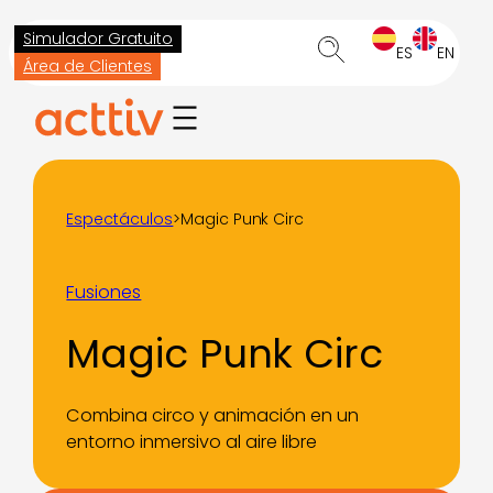
Saltar
Simulador Gratuito
al
ES
EN
Área de Clientes
contenido
Espectáculos
>
Magic Punk Circ
Fusiones
Magic Punk Circ
Combina circo y animación en un
entorno inmersivo al aire libre