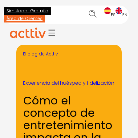
Saltar
Simulador Gratuito
ES
EN
al
Área de Clientes
contenido
El blog de Acttiv
Experiencia del huésped y fidelización
Cómo el
concepto de
entretenimiento
impacta en la