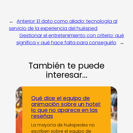
←
Anterior:
El dato como aliado: tecnología al
servicio de la experiencia del huésped
Gestionar el entretenimiento con criterio: qué
significa y qué hace falta para conseguirlo
→
También te puede
interesar…
Qué dice el equipo de
animación sobre un hotel:
lo que no aparece en las
reseñas
La mayoría de huéspedes no
escriben sobre el equipo de