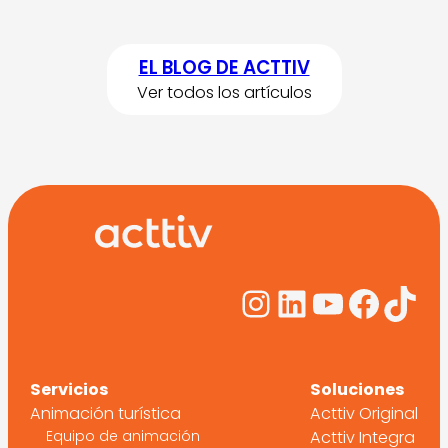
EL BLOG DE ACTTIV
Ver todos los artículos
Instagram
LinkedIn
YouTub
Face
Tik
Servicios
Soluciones
Animación turística
Acttiv Original
Equipo de animación
Acttiv Integra