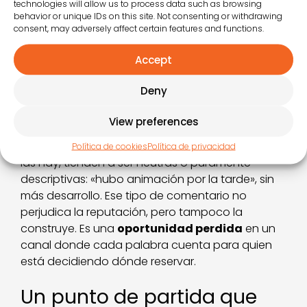
entretenimiento no suelen describir actividades
technologies will allow us to process data such as browsing
behavior or unique IDs on this site. Not consenting or withdrawing
sueltas, describen
sensaciones y momentos
:
consent, may adversely affect certain features and functions.
«se nota que han pensado en los niños», «el
ambiente por las noches era especial»,
Accept
«encontramos algo que no esperábamos». Son
comentarios que hablan de concepto, aunque
Deny
el huésped nunca use esa palabra.
View preferences
Por el contrario, cuando el entretenimiento no
tiene un hilo conductor claro, las menciones, si
Política de cookies
Política de privacidad
las hay, tienden a ser neutras o puramente
descriptivas: «hubo animación por la tarde», sin
más desarrollo. Ese tipo de comentario no
perjudica la reputación, pero tampoco la
construye. Es una
oportunidad perdida
en un
canal donde cada palabra cuenta para quien
está decidiendo dónde reservar.
Un punto de partida que