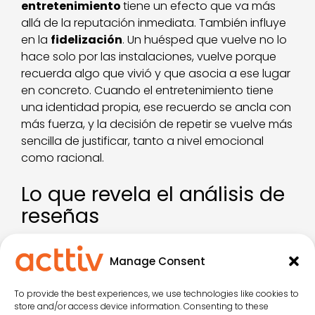
entretenimiento
tiene un efecto que va más
allá de la reputación inmediata. También influye
en la
fidelización
. Un huésped que vuelve no lo
hace solo por las instalaciones, vuelve porque
recuerda algo que vivió y que asocia a ese lugar
en concreto. Cuando el entretenimiento tiene
una identidad propia, ese recuerdo se ancla con
más fuerza, y la decisión de repetir se vuelve más
sencilla de justificar, tanto a nivel emocional
como racional.
Lo que revela el análisis de
reseñas
Cuando se revisan en detalle las opiniones de
Manage Consent
huéspedes en plataformas como Google,
Booking o TripAdvisor, aparece un patrón que
To provide the best experiences, we use technologies like cookies to
confirma esta idea. Las menciones positivas al
store and/or access device information. Consenting to these