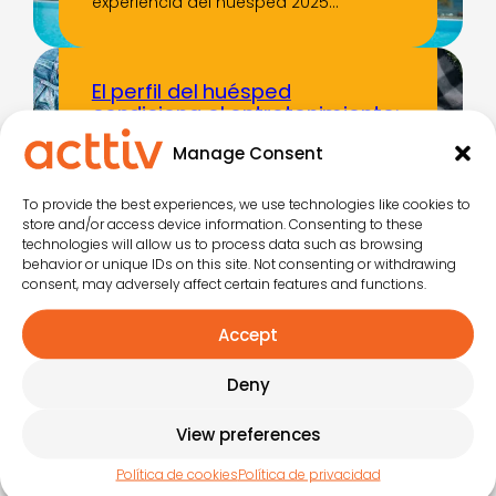
experiencia del huésped 2025…
El perfil del huésped
condiciona el entretenimiento:
lo que dicen los datos de 2025
Manage Consent
Hay una pregunta que los datos del
Observatorio del Entretenimiento 2025
To provide the best experiences, we use technologies like cookies to
responden…
store and/or access device information. Consenting to these
technologies will allow us to process data such as browsing
behavior or unique IDs on this site. Not consenting or withdrawing
consent, may adversely affect certain features and functions.
Datos clave sobre la
experiencia del huésped en
Accept
España
Deny
¿Sabías que el entretenimiento
turístico ha dejado de ser un extra
para…
View preferences
Política de cookies
Política de privacidad