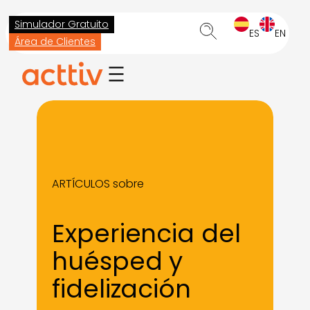
Saltar
Simulador Gratuito
al
ES
EN
Área de Clientes
contenido
ARTÍCULOS sobre
Experiencia del
huésped y
fidelización