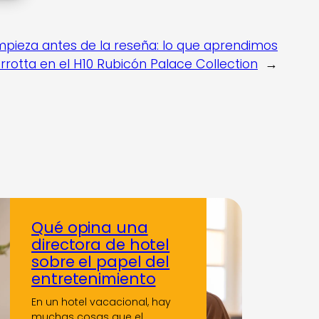
mpieza antes de la reseña: lo que aprendimos
rrotta en el H10 Rubicón Palace Collection
→
Qué opina una
directora de hotel
sobre el papel del
entretenimiento
En un hotel vacacional, hay
muchas cosas que el