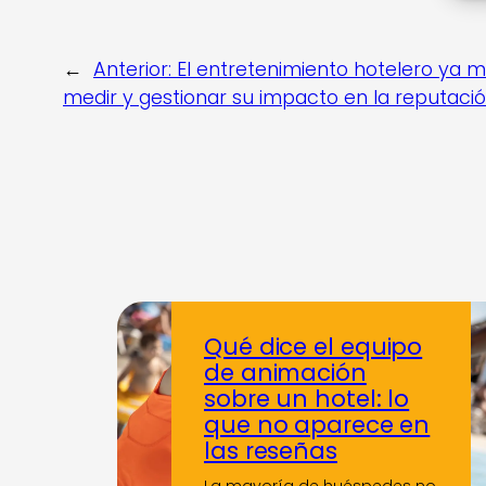
←
Anterior:
El entretenimiento hotelero ya
medir y gestionar su impacto en la reputació
Qué dice el equipo
de animación
sobre un hotel: lo
que no aparece en
las reseñas