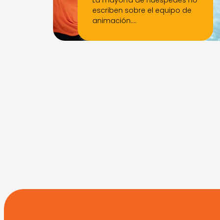
La mayoría de huéspedes no
escriben sobre el equipo de
animación.…