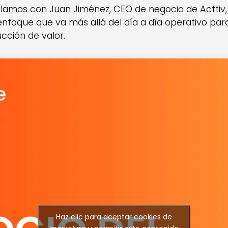
blamos con Juan Jiménez, CEO de negocio de Acttiv
foque que va más allá del día a día operativo para 
ucción de valor.
Haz clic para aceptar cookies de