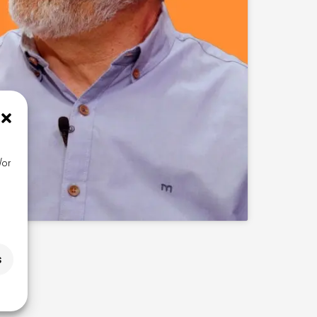
/or
s