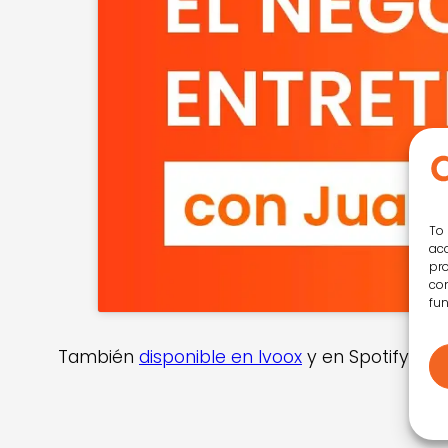
To 
acc
pro
con
fun
También
disponible en Ivoox
y en Spotify.