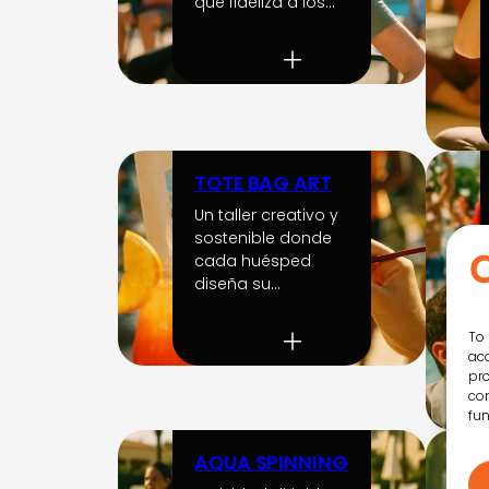
que fideliza a los…
TOTE BAG ART
Un taller creativo y
sostenible donde
cada huésped
diseña su…
To 
acc
pro
con
fun
AQUA SPINNING