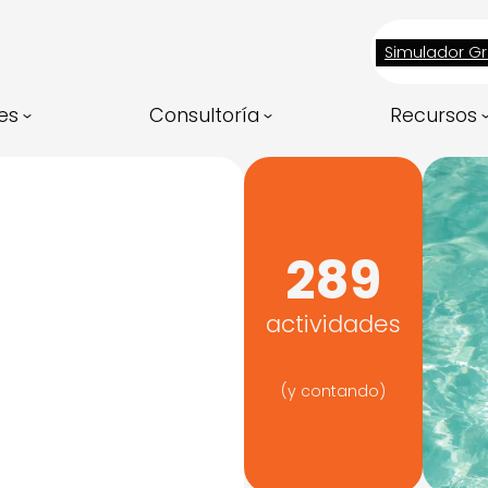
Simulador Gr
es
Consultoría
Recursos
289
actividades
(y contando)