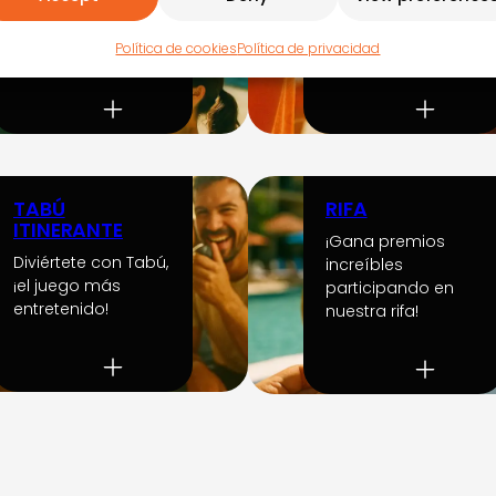
Fortalece mente y
Celebra el Año
cuerpo con Pilates
Nuevo con uvas y
Política de cookies
Política de privacidad
hoy mismo
champán festivo
TABÚ
RIFA
ITINERANTE
¡Gana premios
Diviértete con Tabú,
increíbles
¡el juego más
participando en
entretenido!
nuestra rifa!
Mostrar
más
actividades