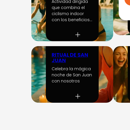
Actividad dirigida
que combina el
ciclismo indoor
con los beneficios…
RITUAL DE SAN
JUAN
Celebra la mágica
noche de San Juan
con nosotros