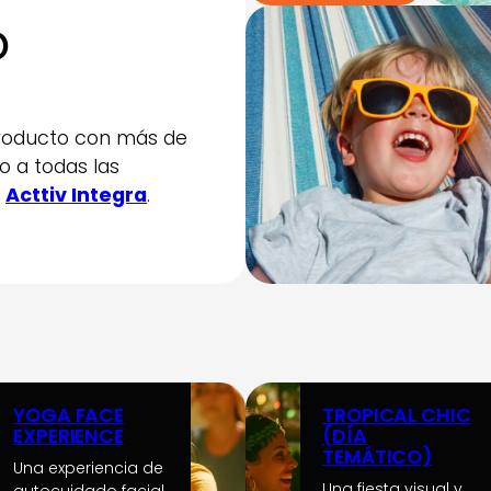
o
producto con más de
o a todas las
y
Acttiv Integra
.
YOGA FACE
TROPICAL CHIC
EXPERIENCE
(DÍA
TEMÁTICO)
Una experiencia de
Una fiesta visual y