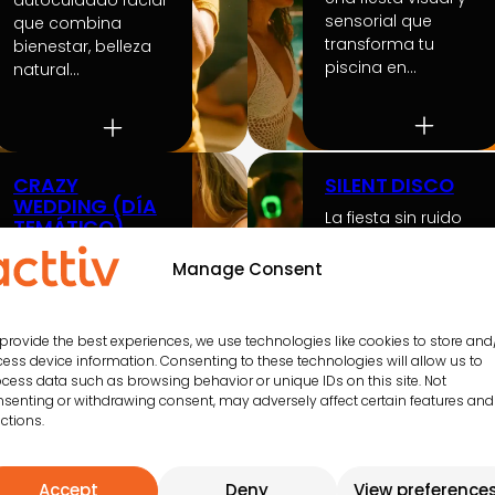
autocuidado facial
sensorial que
que combina
transforma tu
bienestar, belleza
piscina en…
natural…
CRAZY
SILENT DISCO
WEDDING (DÍA
La fiesta sin ruido
TEMÁTICO)
que transforma las
Una boda
noches en una…
Manage Consent
inesperada que
transforma el día
en una
provide the best experiences, we use technologies like cookies to store and
experiencia…
ess device information. Consenting to these technologies will allow us to
cess data such as browsing behavior or unique IDs on this site. Not
senting or withdrawing consent, may adversely affect certain features and
ctions.
PILATES
CAMPANADAS
Accept
Deny
View preference