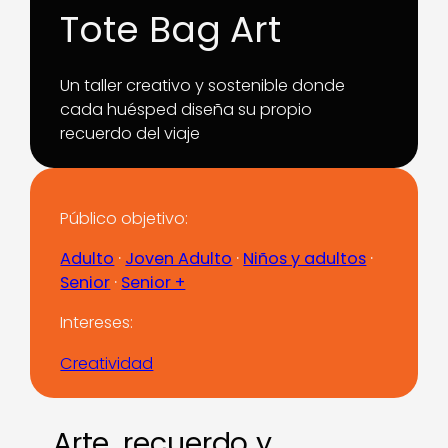
Tote Bag Art
Un taller creativo y sostenible donde
cada huésped diseña su propio
recuerdo del viaje
Público objetivo:
Adulto
 · 
Joven Adulto
 · 
Niños y adultos
 · 
Senior
 · 
Senior +
Intereses:
Creatividad
Arte, recuerdo y