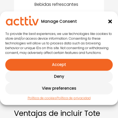
Bebidas refrescantes
Mesas amplias
Manage Consent
Animadores para dinamizar
la actividad
To provide the best experiences, we use technologies like cookies to
store and/or access device information. Consenting to these
technologies will allow us to process data such as browsing
behavior or unique IDs on this site. Not consenting or withdrawing
consent, may adversely affect certain features and functions.
Accept
Haz clic para aceptar
cookies de marketing y
Deny
permitir este contenido
View preferences
Política de cookies
Política de privacidad
Ventajas de incluir Tote