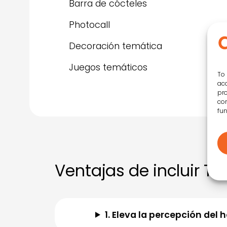
Barra de cócteles
Photocall
Decoración temática
Juegos temáticos
To 
acc
pro
con
fun
Ventajas de incluir T
1. Eleva la percepción del