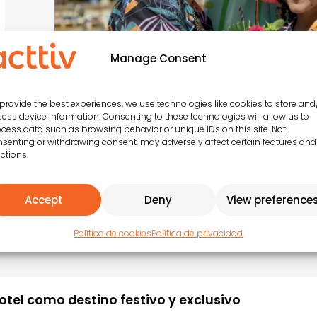
Manage Consent
provide the best experiences, we use technologies like cookies to store and
ess device information. Consenting to these technologies will allow us to
cess data such as browsing behavior or unique IDs on this site. Not
senting or withdrawing consent, may adversely affect certain features and
ctions.
Accept
Deny
View preference
ropical Chic en tu programaci
Política de cookies
Política de privacidad
 hotel como destino festivo y exclusivo