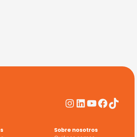
Instagram
LinkedIn
YouTube
Facebo
TikTo
s
Sobre nosotros