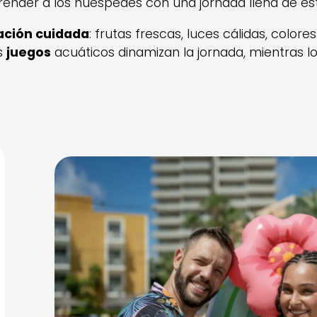
nder a los huéspedes con una jornada llena de estil
ción cuidada
: frutas frescas, luces cálidas, colo
os
juegos
acuáticos dinamizan la jornada, mientras l