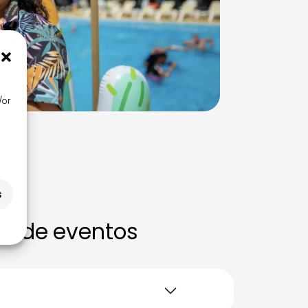
/or
s
ón de eventos