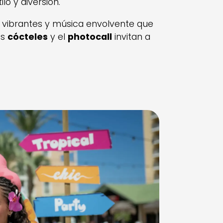
o y diversión.
res vibrantes y música envolvente que
os
cócteles
y el
photocall
invitan a