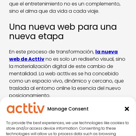
que el entretenimiento no es un complemento,
sino el alma que da vida a cada viaje.
Una nueva web para una
nueva etapa
En este proceso de transformación,
la nueva
web de Acttiv
no es solo un rediseño visual, sino
la materialización digital de este cambio de
mentalidad. La web acttiv.es se ha concebido
como un espacio vivo, dinámico y cercano, que
traslada al entorno online la esencia del nuevo
posicionamiento.
Más actual, más intuitiva y más inspiradora, la
Manage Consent
web muestra de manera transparente cómo la
compañía entiende hoy el entretenimiento
To provide the best experiences, we use technologies like cookies to
store and/or access device information. Consenting to these
turístico. No es únicamente un catálogo de
technologies will allow us to process data such as browsing