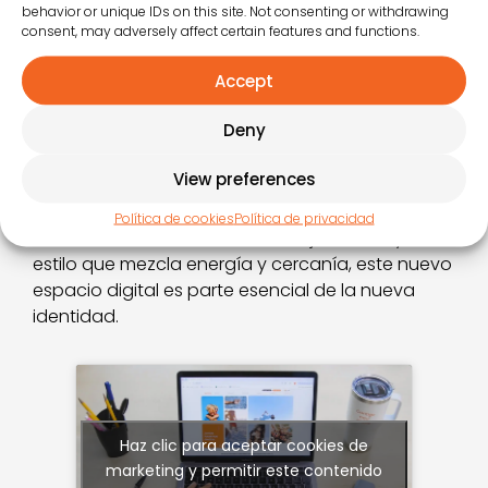
servicios, sino un
escaparate narrativo
que
behavior or unique IDs on this site. Not consenting or withdrawing
refleja la promesa de marca:
Juntos hacemos
consent, may adversely affect certain features and functions.
destino
. Cada sección está pensada para que
clientes,
partners
y profesionales puedan ver
Accept
cómo convertimos la estancia en experiencia y
Deny
cómo
contar con profesionales del
entretenimiento puede transformar un hotel
View preferences
o un camping en algo más que un
alojamiento: en un lugar al que querer volver
.
Política de cookies
Política de privacidad
Con contenidos visuales, mensajes claros y un
estilo que mezcla energía y cercanía, este nuevo
espacio digital es parte esencial de la nueva
identidad.
Haz clic para aceptar cookies de
marketing y permitir este contenido