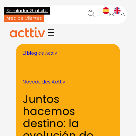
Saltar
Simulador Gratuito
al
ES
EN
Área de Clientes
contenido
El blog de Acttiv
Novedades Acttiv
Juntos
hacemos
destino: la
evolución de