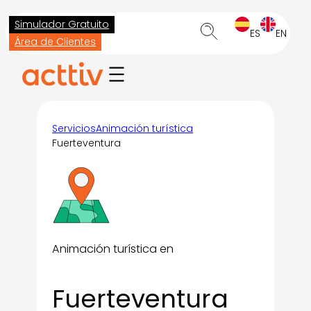
Saltar
Simulador Gratuito
al
ES
EN
Área de Clientes
contenido
Servicios
Animación turística
Fuerteventura
Animación turística en
Fuerteventura