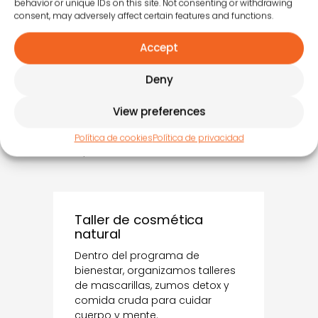
behavior or unique IDs on this site. Not consenting or withdrawing
consent, may adversely affect certain features and functions.
Nuestras novedades en
animación en
Accept
Fuerteventura
Deny
View preferences
Sumamos actividades innovadoras y
saludables para mejorar la experiencia de
Política de cookies
Política de privacidad
los huéspedes:
Taller de cosmética
natural
Dentro del programa de
bienestar, organizamos talleres
de mascarillas, zumos detox y
comida cruda para cuidar
cuerpo y mente.