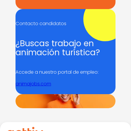
Contacto candidatos
¿Buscas trabajo en
animación turística?
Accede a nuestro portal de empleo:
animajobs.com
ENVÍA UN