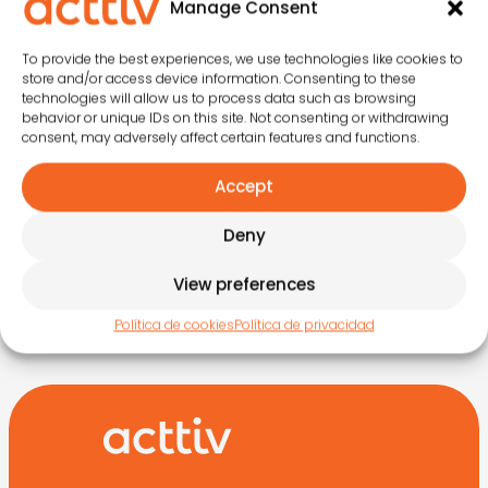
Manage Consent
CONTACTA
MENSAJE DE
POR VÍDEO
VOZ
To provide the best experiences, we use technologies like cookies to
Prueba nuestras
store and/or access device information. Consenting to these
Te guiamos en 2
vídeo consultas
technologies will allow us to process data such as browsing
minutos
behavior or unique IDs on this site. Not consenting or withdrawing
consent, may adversely affect certain features and functions.
Accept
O RELLENA EL
FORMULARIO
Deny
View preferences
Política de cookies
Política de privacidad