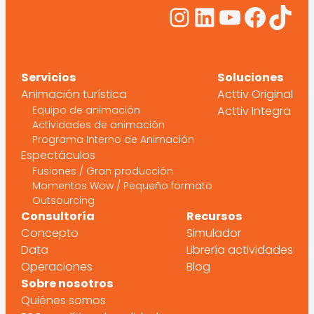
Instagram
LinkedIn
YouTub
Face
Tik
Servicios
Soluciones
Animación turística
Acttiv Original
Equipo de animación
Acttiv Integra
Actividades de animación
Programa Interno de Animación
Espectáculos
Fusiones / Gran producción
Momentos Wow / Pequeño formato
Outsourcing
Consultoría
Recursos
Concepto
Simulador
Data
Librería actividades
Operaciones
Blog
Sobre nosotros
Quiénes somos