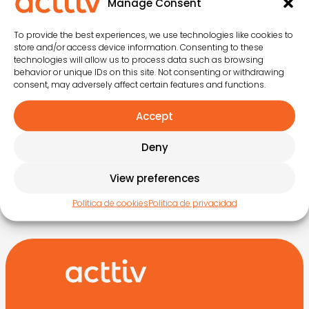
Manage Consent
Una vez finalices, pausa el vídeo,
rellena tu email y envía
To provide the best experiences, we use technologies like cookies to
store and/or access device information. Consenting to these
technologies will allow us to process data such as browsing
behavior or unique IDs on this site. Not consenting or withdrawing
consent, may adversely affect certain features and functions.
Accept
O RELLENA EL
FORMULARIO
Deny
View preferences
Política de cookies
Política de privacidad