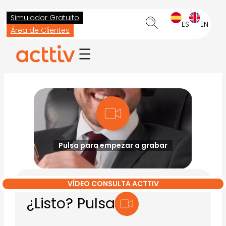
Saltar
Simulador Gratuito
al
ES
EN
Área de Clientes
contenido
Pulsa para empezar a grabar
VÍDEO CONSULTA ACTTIV
¿Listo? Pulsa