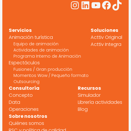
Instagram
LinkedIn
YouTub
Face
Tik
Servicios
Soluciones
Animación turística
Acttiv Original
Equipo de animación
Acttiv Integra
Actividades de animación
Programa Interno de Animación
Espectáculos
Fusiones / Gran producción
Momentos Wow / Pequeño formato
Outsourcing
Consultoría
Recursos
Concepto
Simulador
Data
Librería actividades
Operaciones
Blog
Sobre nosotros
Quiénes somos
RSC y política de calidad