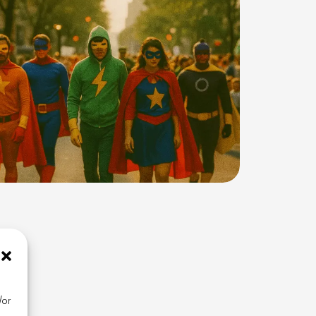
w
/or