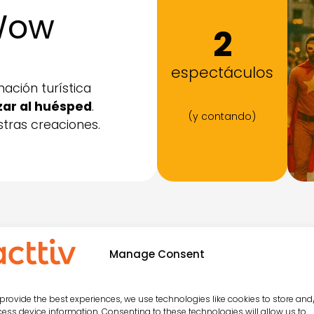
Wow
2
espectáculos
ción turística
izar al huésped
.
(y contando)
stras creaciones.
Manage Consent
Espectáculos:
Momentos Wo
provide the best experiences, we use technologies like cookies to store and
ess device information. Consenting to these technologies will allow us to