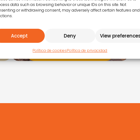
cess data such as browsing behavior or unique IDs on this site. Not
senting or withdrawing consent, may adversely affect certain features and
ctions.
Fly
Fly es un espectáculo de
Accept
Deny
View preference
ambientación con alma
teatral
Política de cookies
Política de privacidad