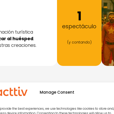
1
espectáculo
ción turística
izar al huésped
.
(y contando)
stras creaciones.
Manage Consent
Espectáculos:
Noches
provide the best experiences, we use technologies like cookies to store and
ess device information. Consenting to these technologies will allow us to