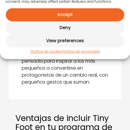
infantil, es una
oportunidad de
consent, may adversely affect certain features and functions.
compromiso colectivo
. Un evento
que fortalece la programación
Accept
infantil del hotel o camping, que
Deny
aporta valor real a las familias y que
deja una huella positiva tanto en los
View preferences
niños como en la comunidad local.
Política de cookies
Política de privacidad
Cada edición es única y está
pensada para inspirar a los más
pequeños a convertirse en
protagonistas de un cambio real, con
pequeños gestos que suman.
Ventajas de incluir Tiny
Foot en tu programa de