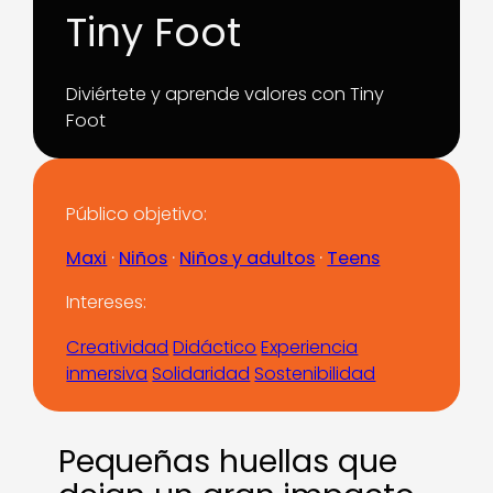
Tiny Foot
Diviértete y aprende valores con Tiny
Foot
Público objetivo:
Maxi
 · 
Niños
 · 
Niños y adultos
 · 
Teens
Intereses:
Creatividad
Didáctico
Experiencia
inmersiva
Solidaridad
Sostenibilidad
Pequeñas huellas que