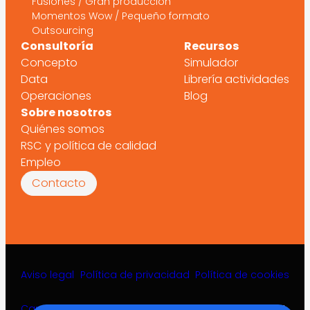
Fusiones / Gran producción
Momentos Wow / Pequeño formato
Outsourcing
Consultoría
Recursos
Concepto
Simulador
Data
Librería actividades
Operaciones
Blog
Sobre nosotros
Quiénes somos
RSC y política de calidad
Empleo
Contacto
Aviso legal
Política de privacidad
Política de cookies
Canal de denuncias
©2026 Acttiv Leisure Projects S.L.