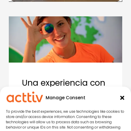
Una experiencia con
propósito que va
Manage Consent
más allá de las
vacaciones
To provide the best experiences, we use technologies like cookies to
store and/or access device information. Consenting to these
technologies will allow us to process data such as browsing
Tiny Foot no es solo una actividad
behavior or unique IDs on this site. Not consenting or withdrawing