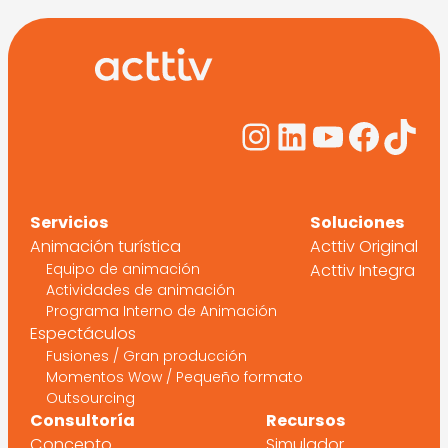
Instagram
LinkedIn
YouTub
Face
Tik
Servicios
Soluciones
Animación turística
Acttiv Original
Equipo de animación
Acttiv Integra
Actividades de animación
Programa Interno de Animación
Espectáculos
Fusiones / Gran producción
Momentos Wow / Pequeño formato
Outsourcing
Consultoría
Recursos
Concepto
Simulador