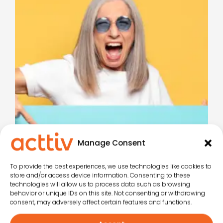
Crea vacaciones
Manage Consent
inolvidables:
To provide the best experiences, we use technologies like cookies to
momentos a los que
store and/or access device information. Consenting to these
technologies will allow us to process data such as browsing
tus huéspedes
behavior or unique IDs on this site. Not consenting or withdrawing
deseen volver todo
consent, may adversely affect certain features and functions.
el año